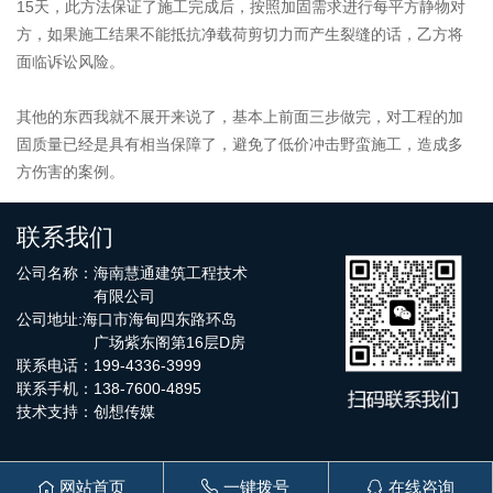
15天，此方法保证了施工完成后，按照加固需求进行每平方静物对
方，如果施工结果不能抵抗净载荷剪切力而产生裂缝的话，乙方将
面临诉讼风险。
其他的东西我就不展开来说了，基本上前面三步做完，对工程的加
固质量已经是具有相当保障了，避免了低价冲击野蛮施工，造成多
方伤害的案例。
联系我们
公司名称：海南慧通建筑工程技术
有限公司
公司地址:海口市海甸四东路环岛
广场紫东阁第16层D房
联系电话：199-4336-3999
联系手机：138-7600-4895
技术支持：
创想传媒

网站首页

一键拨号

在线咨询