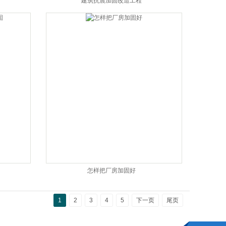
建筑抗震加固改造工程
怎样把厂房加固好
1
2
3
4
5
下一页
尾页